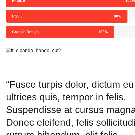
HTML 5
100%
CSS 3
90%
Graphic Design
100%
“Fusce turpis dolor, dictum eu
ultrices quis, tempor in felis.
Suspendisse at cursus magna
Donec eleifend, felis sollicitud
rutrum bibendum, elit felis