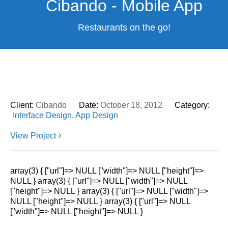
Cibando - Mobile App
Restaurants on the go!
Client:
Cibando
Date:
October 18, 2012
Category:
Interface Design
,
App Design
View Project
array(3) { ["url"]=> NULL ["width"]=> NULL ["height"]=>
NULL } array(3) { ["url"]=> NULL ["width"]=> NULL
["height"]=> NULL } array(3) { ["url"]=> NULL ["width"]=>
NULL ["height"]=> NULL } array(3) { ["url"]=> NULL
["width"]=> NULL ["height"]=> NULL }