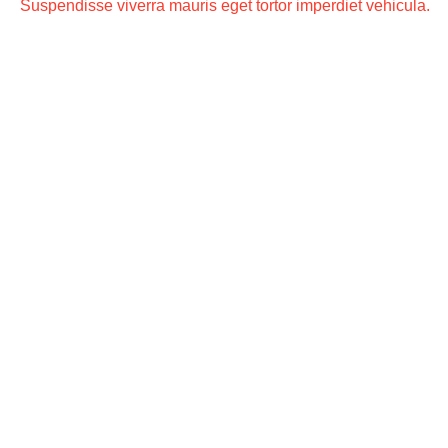
Suspendisse viverra mauris eget tortor imperdiet vehicula.
— How?
Fusce turpis dolor, dictum eu ultrices quis, tempor in felis.
Suspendisse at cursus magna. Donec eleifend, felis sollicitu
rutrum bibendum, elit felis varius lorem, id viverra urna mi
pretium erat. In eget sapien a lacus porttitor fermentum. Proi
laoreet iaculis placerat. Sed iaculis, dolor sed ultricies
dignissim, nisi est laoreet.