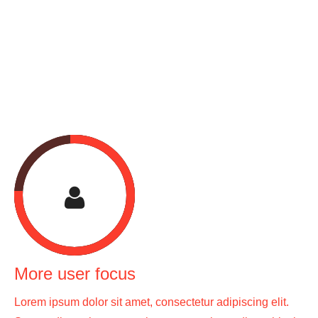
Suspendisse at cursus magna. Donec eleifend, felis sollicitu
rutrum bibendum, elit felis varius lorem, id viverra urna mi
pretium erat. In eget sapien a lacus porttitor fermentum. Proi
laoreet iaculis placerat. Sed iaculis, dolor sed ultricies
dignissim, nisi est laoreet.
More user focus
Lorem ipsum dolor sit amet, consectetur adipiscing elit.