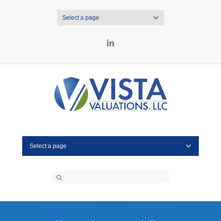
Select a page
LinkedIn
Select a page